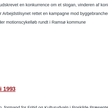
 udskrevet en konkurrence om et slogan, vinderen af ko
ar Arbejdstilsynet rettet en kampagne mod byggebranche
 der motionscykelløb rundt i Ramsø kommune
i 1993
 formand for Fritid og Kulturudvalg i Roskilde Præsent