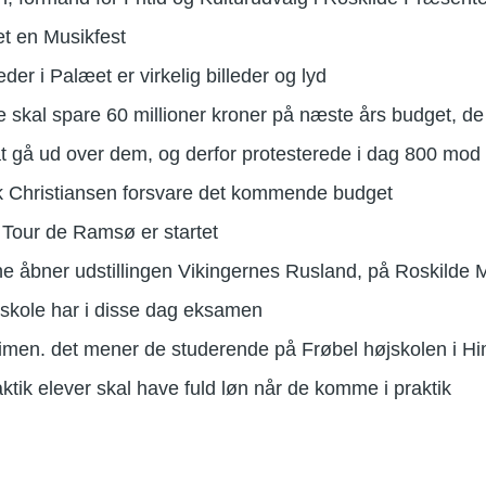
tet en Musikfest
leder i Palæet er virkelig billeder og lyd
skal spare 60 millioner kroner på næste års budget, d
 at gå ud over dem, og derfor protesterede i dag 800 mo
 Christiansen forsvare det kommende budget
 Tour de Ramsø er startet
e åbner udstillingen Vikingernes Rusland, på Roskilde
skole har i disse dag eksamen
imen. det mener de studerende på Frøbel højskolen i Him
aktik elever skal have fuld løn når de komme i praktik