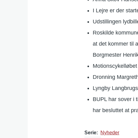
I Lejre er der star
Udstillingen lydbil
Roskilde kommune 
at det kommer til
Borgmester Henrik
Motionscykelløbet
Dronning Margreth
Lyngby Langbrugs
BUPL har sover i t
har besluttet at pr
Serie
Nyheder