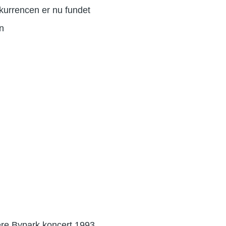
nkurrencen er nu fundet
n
ere Bypark koncert 1993