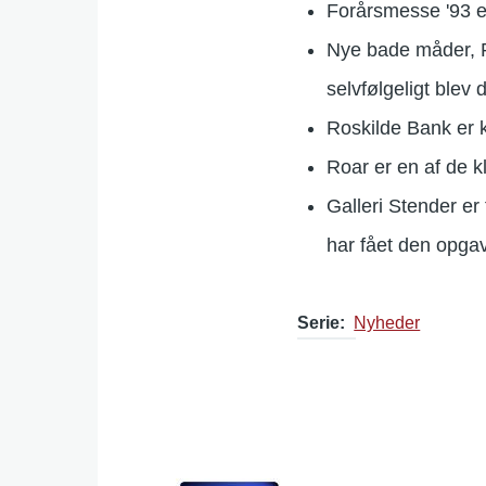
Forårsmesse '93 er
Nye bade måder, P
selvfølgeligt blev
Roskilde Bank er 
Roar er en af de k
Galleri Stender er
har fået den opga
Serie
Nyheder