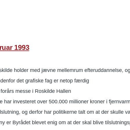
ruar 1993
oskilde holder med jævne mellemrum efteruddannelse, og
denfor det grafiske fag er netop færdig
r forårs messe i Roskilde Hallen
har investeret over 500.000 millioner kroner i fjernvar
lslutning, og derfor har politikerne talt om at der skulle væ
y er Byrådet blevet enig om at der skal blive tilslutnings