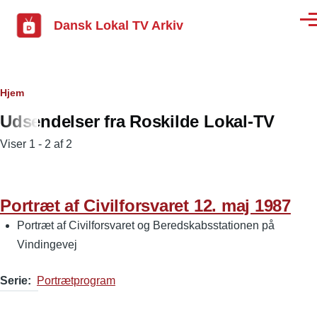
Gå til hovedindhold
Dansk Lokal TV Arkiv
Men
Brødkrumme
Hjem
Udsendelser fra Roskilde Lokal-TV
Viser 1 - 2 af 2
Portræt af Civilforsvaret 12. maj 1987
Portræt af Civilforsvaret og Beredskabsstationen på
Vindingevej
Serie
Portrætprogram