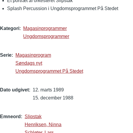
Et portræt af orkesteret Slipstak
Splash Percussion i Ungdomsprogrammet På Stedet
Kategori
Magasinprogrammer
Ungdomsprogrammer
Serie
Magasinprogram
Søndags nyt
Ungdomsprogrammet På Stedet
Dato udgivet
12. marts 1989
15. december 1988
Emneord
Slipstak
Henriksen, Ninna
Schløter, Lars