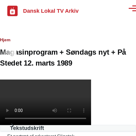
Gå til hovedindhold
Dansk Lokal TV Arkiv
Men
Brødkrumme
Hjem
Magasinprogram + Søndags nyt + På
Stedet 12. marts 1989
Tekstudskrift