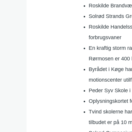
Roskilde Brandvæs
Solrød Strands Gru
Roskilde Handelss
forbrugsvaner
En kraftig storm r
Rørmosen er 400 k
Byrådet i Køge har
motionscenter uti
Peder Syv Skole i 
Oplysningskortet f
Tvind skolerne ha
tilbudet er på 10 m