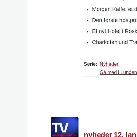
Morgen Kaffe, et d
Den første høstp
Et nyt Hotel i Ro
Charlottenlund Tr
Serie
Nyheder
Gå med i Lunde
nyheder 12. jan