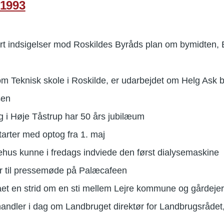
 1993
ort indsigelser mod Roskildes Byråds plan om bymidten, 
som Teknisk skole i Roskilde, er udarbejdet om Helg Ask 
sen
g i Høje Tåstrup har 50 års jubilæum
arter med optog fra 1. maj
hus kunne i fredags indviede den først dialysemaskine
r til pressemøde på Palæcafeen
stået en strid om en sti mellem Lejre kommune og gårdej
dler i dag om Landbruget direktør for Landbrugsrådet, 