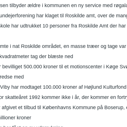
en tilbyder ældre i kommunen en ny service med røgal
ndejerforening har klaget til Roskilde amt, over de man
kole har udtrukket 10 personer fra Roskilde Amt der har
amte i nat Roskilde området, en masse træer og tage var 
vadratmeter tag der blæste ned
 bevilliget 500.000 kroner til et motionscenter i Køge 
lfredse med
Viby har modtaget 100.000 kroner af Højlund Kulturfond 
or skatteåret 1992 kommer ikke i år, der kommer en fortry
r afgivet et tilbud til Københavns Kommune på Boserup, 
illioner kroner