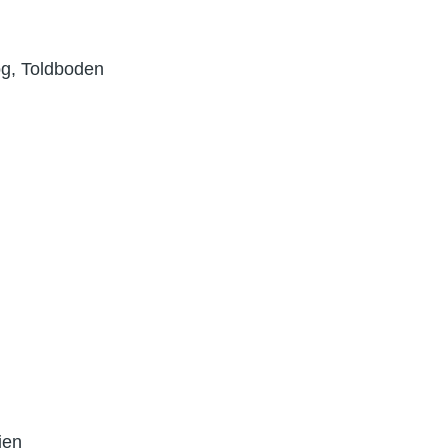
og, Toldboden
ien