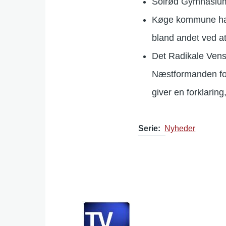
Solrød Gymnasium
Køge kommune har 
bland andet ved a
Det Radikale Venst
Næstformanden for
giver en forklarin
Serie
Nyheder