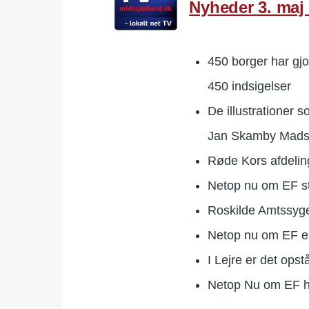
Nyheder 3. maj
450 borger har gj
450 indsigelser
De illustrationer 
Jan Skamby Mad
Røde Kors afdelin
Netop nu om EF st
Roskilde Amtssyge
Netop nu om EF e
I Lejre er det op
Netop Nu om EF han