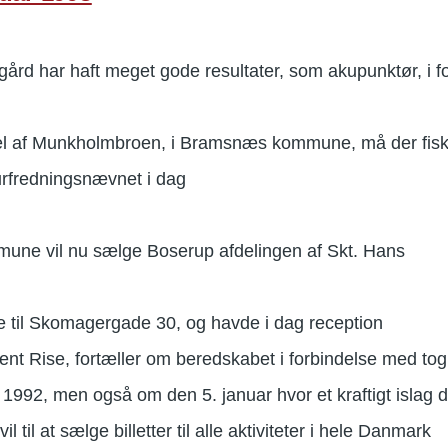
ård har haft meget gode resultater, som akupunktør, i f
el af Munkholmbroen, i Bramsnæs kommune, må der fisk
urfredningsnævnet i dag
ne vil nu sælge Boserup afdelingen af Skt. Hans
te til Skomagergade 30, og havde i dag reception
nt Rise, fortæller om beredskabet i forbindelse med tog
1992, men også om den 5. januar hvor et kraftigt islag
l til at sælge billetter til alle aktiviteter i hele Danmark