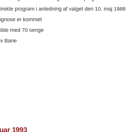
irekte program i anledning af valget den 10. maj 1988
rognose er kommet
skilde med 70 senge
av Bane
n
uar 1993