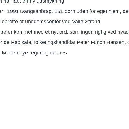
 har fået en ny udsmykning
i 1991 tvangsanbragt 151 børn uden for eget hjem, de
t oprette et ungdomscenter ved Vallø Strand
re er kommet med et nyt ord, som ingen rigtig ved hvad 
 de Radikale, folketingskandidat Peter Funch Hansen, de
g, før den nye regering dannes