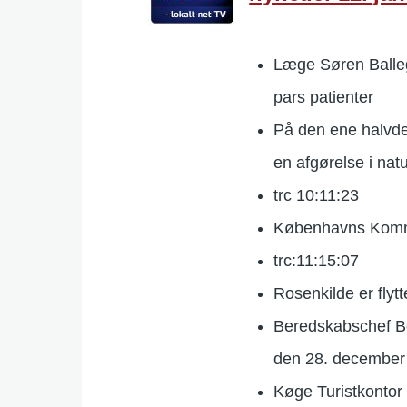
Læge Søren Balleg
pars patienter
På den ene halvd
en afgørelse i nat
trc 10:11:23
Københavns Kommu
trc:11:15:07
Rosenkilde er flyt
Beredskabschef Be
den 28. december 
Køge Turistkontor vi