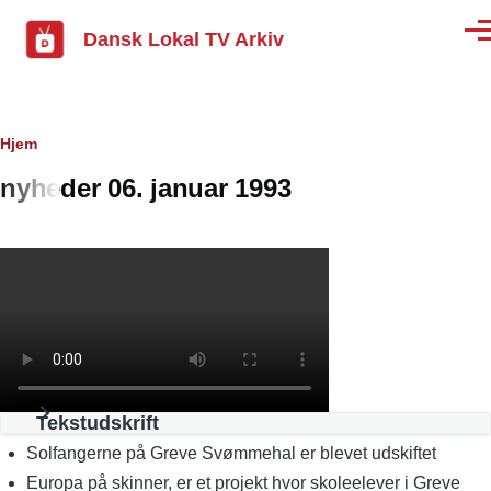
Gå til hovedindhold
Dansk Lokal TV Arkiv
Men
Brødkrumme
Hjem
nyheder 06. januar 1993
Tekstudskrift
Solfangerne på Greve Svømmehal er blevet udskiftet
Europa på skinner, er et projekt hvor skoleelever i Greve