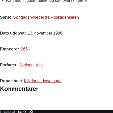
Rå bånd til udsendelse, og kun overskrifterne
Serie
Søndagsnyheder fra Roskildenseren
Dato udgivet
13. november 1988
Emneord
265
Forfatter
Nielsen, Villy
Dope sheet
:
Klik for at downloade
Kommentarer
Drevet af
Drupal