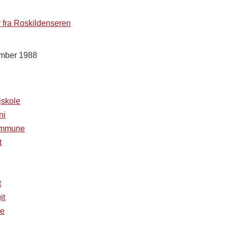
fra Roskildenseren
ember 1988
jskole
ni
ommune
t
t
it
de