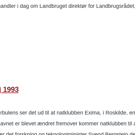
dler i dag om Landbruget direktør for Landbrugsrådet, 
j 1993
rbulens ser det ud til at natklubben Exima, i Roskilde, en
v navnet er blevet ændret fremover kommer natklubben ti
r det forskning og teknologiminister Svend Bergstein der