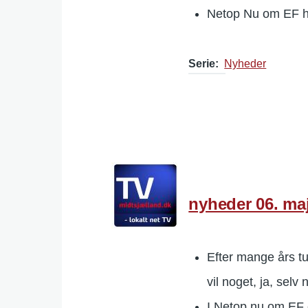
Netop Nu om EF han
Serie
Nyheder
nyheder 06. ma
Efter mange års tu
vil noget, ja, sel
I Netop nu om EF e