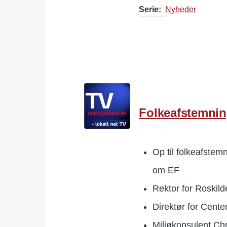
Serie
Nyheder
Folkeafstemnin
Op til folkeafste
om EF
Rektor for Roskild
Direktør for Cent
Miljøkonsulent Ch