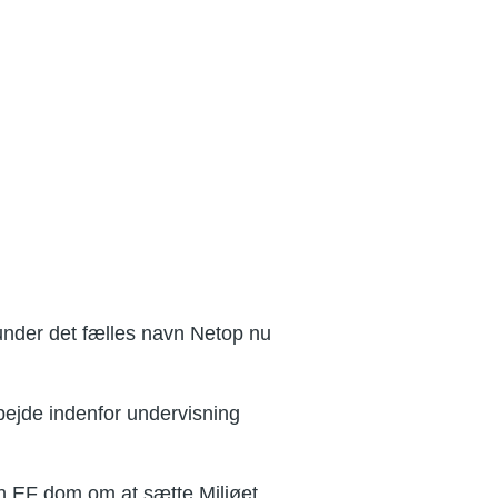
under det fælles navn Netop nu
bejde indenfor undervisning
en EF dom om at sætte Miljøet