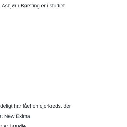
Asbjørn Børsting er i studiet
deligt har fået en ejerkreds, der
l at New Exima
 er i studie