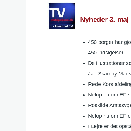
Nyheder 3. maj
450 borger har gj
450 indsigelser
De illustrationer 
Jan Skamby Mad
Røde Kors afdelin
Netop nu om EF st
Roskilde Amtssyge
Netop nu om EF e
I Lejre er det op