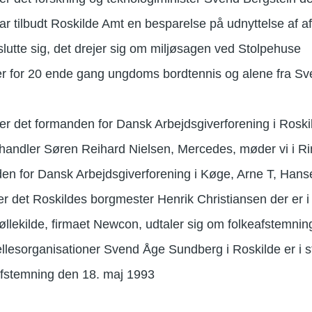
 tilbudt Roskilde Amt en besparelse på udnyttelse af af
lutte sig, det drejer sig om miljøsagen ved Stolpehuse
 er for 20 ende gang ungdoms bordtennis og alene fra S
er det formanden for Dansk Arbejdsgiverforening i Roskil
orhandler Søren Reihard Nielsen, Mercedes, møder vi i 
n for Dansk Arbejdsgiverforening i Køge, Arne T, Hansen
r det Roskildes borgmester Henrik Christiansen der er i 
øllekilde, firmaet Newcon, udtaler sig om folkeafstemni
lesorganisationer Svend Åge Sundberg i Roskilde er i s
afstemning den 18. maj 1993