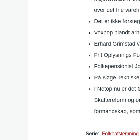
over det frie vare
Det er ikke første
Voxpop blandt arb
Erhard Grimstad v
Frit Oplysnings F
Folkepensionist J
På Køge Tekniske 
I Netop nu er det
Skattereform og 
formandskab, som e
Serie
Folkeafstemning