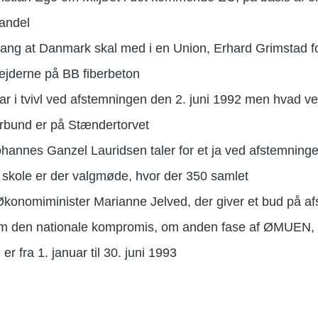
handel
gang at Danmark skal med i en Union, Erhard Grimstad fo
ejderne på BB fiberbeton
ar i tvivl ved afstemningen den 2. juni 1992 men hvad 
orbund er på Stændertorvet
ohannes Ganzel Lauridsen taler for et ja ved afstemning
skole er der valgmøde, hvor der 350 samlet
 Økonomiminister Marianne Jelved, der giver et bud på 
om den nationale kompromis, om anden fase af ØMUEN, 
r fra 1. januar til 30. juni 1993