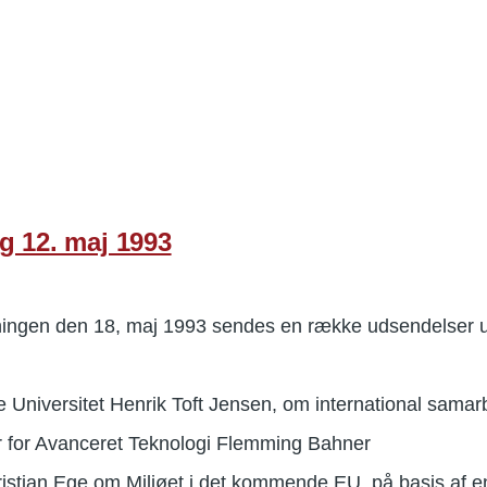
g 12. maj 1993
mningen den 18, maj 1993 sendes en række udsendelser 
e Universitet Henrik Toft Jensen, om international samar
er for Avanceret Teknologi Flemming Bahner
ristian Ege om Miljøet i det kommende EU, på basis af 