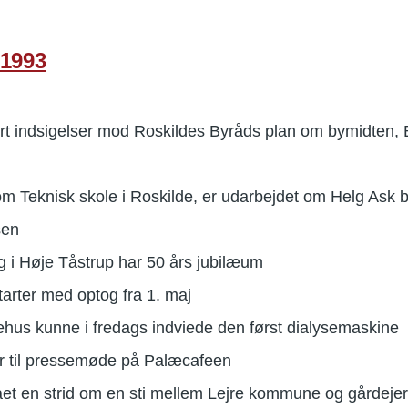
 1993
ort indsigelser mod Roskildes Byråds plan om bymidten, 
som Teknisk skole i Roskilde, er udarbejdet om Helg Ask 
sen
g i Høje Tåstrup har 50 års jubilæum
arter med optog fra 1. maj
hus kunne i fredags indviede den først dialysemaskine
r til pressemøde på Palæcafeen
stået en strid om en sti mellem Lejre kommune og gårdej