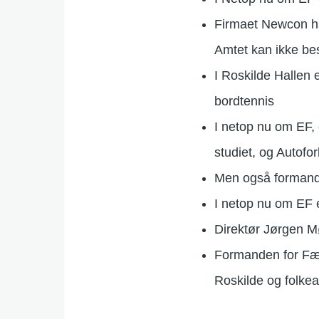
Firmaet Newcon har
Amtet kan ikke bes
I Roskilde Hallen
bordtennis
I netop nu om EF, 
studiet, og Autof
Men også formande
I netop nu om EF e
Direktør Jørgen M
Formanden for Fæl
Roskilde og folke