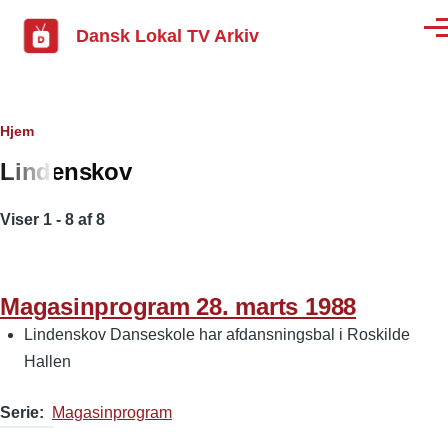
Gå til hovedindhold
Dansk Lokal TV Arkiv
Men
Brødkrumme
Hjem
Lindenskov
Viser 1 - 8 af 8
Magasinprogram 28. marts 1988
Lindenskov Danseskole har afdansningsbal i Roskilde
Hallen
Serie
Magasinprogram