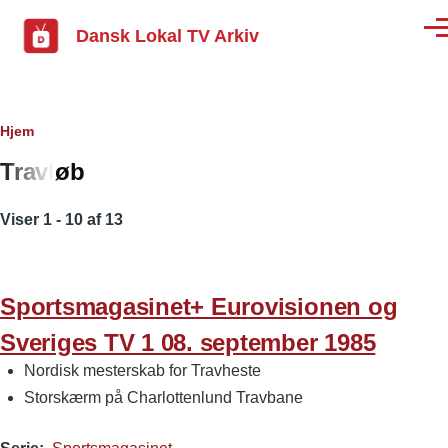
Gå til hovedindhold
Dansk Lokal TV Arkiv
Men
Brødkrumme
Hjem
Travløb
Viser 1 - 10 af 13
Sportsmagasinet+ Eurovisionen og
Sveriges TV 1 08. september 1985
Nordisk mesterskab for Travheste
Storskærm på Charlottenlund Travbane